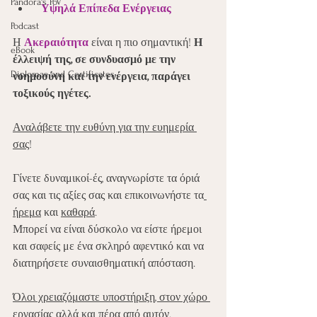
Pandora's PoV
Υψηλά Επίπεδα Ενέργειας
Podcast
Η 
Ακεραιότητα 
είναι η πιο σημαντική! 
Η 
eBook
έλλειψή της, σε συνδυασμό με την 
Diplomas and Certificates
νοημοσύνη και την ενέργεια, παράγει 
τοξικούς ηγέτες.
Αναλάβετε την ευθύνη για την ευημερία 
σας
!
Γίνετε δυναμικοί-ές, αναγνωρίστε τα όριά 
σας και τις αξίες σας και επικοινωνήστε τα
ήρεμα
 και 
καθαρά
.
Μπορεί να είναι δύσκολο να είστε ήρεμοι 
και σαφείς με ένα σκληρό αφεντικό και να 
διατηρήσετε συναισθηματική απόσταση.
Όλοι χρειαζόμαστε υποστήριξη, στον χώρο 
εργασίας αλλά και πέρα από αυτόν
. 