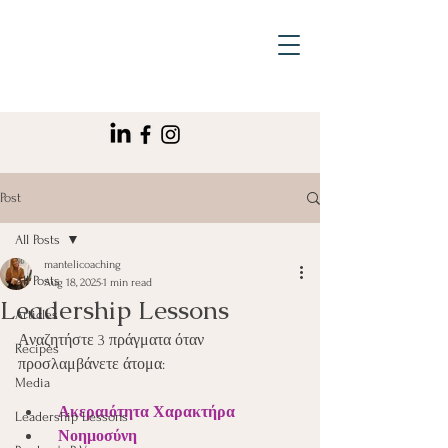
Post
All Posts
mantelicoaching
All Posts
Aug 18, 2025
1 min read
Leadership Lessons
Articles
Αναζητήστε 3 πράγματα όταν 
Recipes
προσλαμβάνετε άτομα:
Media
Ακεραιότητα Χαρακτήρα
Leadership Lessons
Νοημοσύνη