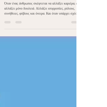
ενός δοκιμάζει το μαζί!
Όταν ένας άνθρωπος σκέφτεται να αλλάξει καριέρα, δεν
αλλάζει μόνο δουλειά. Αλλάζει ισορροπίες, ρόλους,
συνήθειες, φόβους και όνειρα. Και όταν υπάρχει σχέση
ή οικογένεια, αυτή η απόφαση δεν αφορά μόνο το «εγώ»,
αλλά και το «εμείς». Στο νέο μας vidcast μιλάμε
ανοιχτά για μια αλλαγή που δεν επηρεάζει μόνο την
επαγγελματική ζωή, αλλά και τη σχέση, την οικογένεια
και την καθημερινότητα. ✨ Πώς επηρεάζεται το
ζευγάρι από μια αλλαγή καριέρας; ✨ Πώς
διαχειριζόμαστε το άγχος, την αβεβα