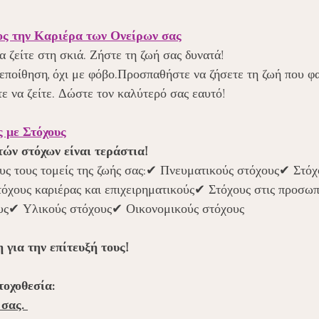
ς την Καριέρα των Ονείρων σας
α ζείτε στη σκιά. Ζήστε τη ζωή σας δυνατά!
ποίθηση, όχι με φόβο.Προσπαθήστε να ζήσετε τη ζωή που φα
ε να ζείτε. Δώστε τον καλύτερό σας εαυτό!
 με Στόχους
ών στόχων είναι τεράστια!
υς τους τομείς της ζωής σας:✔ Πνευματικούς στόχους✔ Στόχο
όχους καριέρας και επιχειρηματικούς✔ Στόχους στις προσωπ
υς✔ Υλικούς στόχους✔ Οικονομικούς στόχους
 για την επίτευξή τους!
τοχοθεσία:
σας. 