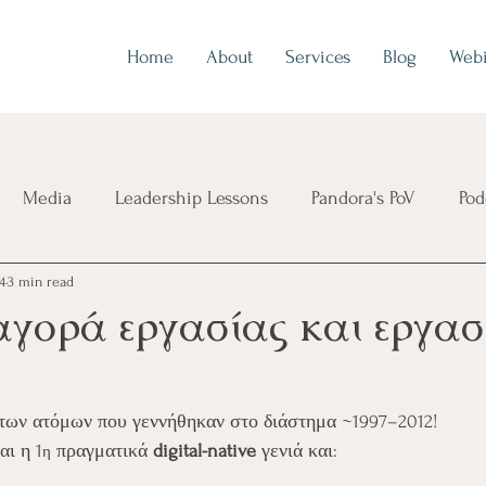
Home
About
Services
Blog
Webi
Media
Leadership Lessons
Pandora's PoV
Pod
4
3 min read
αγορά εργασίας και εργα
 των ατόμων που γεννήθηκαν στο διάστημα ~1997–2012! 
αι η 1
 πραγματικά 
digital-native
 γενιά και:
η