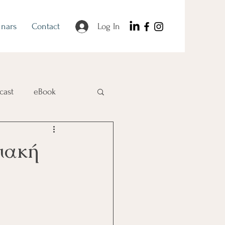
nars
Contact
Log In
cast
eBook
σιακή