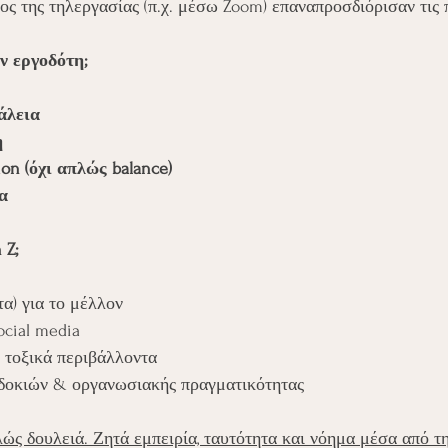
ος της τηλεργασίας (π.χ. μέσω Zoom) επαναπροσδιόρισαν τις 
ν εργοδότη;
άλεια
η
tion (όχι απλώς balance)
α
 Z;
τα) για το μέλλον
cial media
 τοξικά περιβάλλοντα
δοκιών & οργανωσιακής πραγματικότητας
λώς δουλειά. Ζητά εμπειρία, ταυτότητα και νόημα μέσα από τη