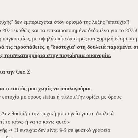
τυχής” δεν εμπεριέχεται στον ορισμό της λέξης "επιτυχία"!
ο 2024 (καθώς και τα επικαιροποιημένα δεδομένα για το 2025)
η παγκοσμίως, με υψηλά επίπεδα στρες και χαμηλή δέσμευση
ά τις προσπάθειες, η "δυστυχία" στη δουλειά παραμένει σ
ας τρισεκατομμύρια στην παγκόσμια οικονομία.
ια την Gen Z
μαι ο εαυτός μου χωρίς να απολογούμαι
.
 ευτυχία με όρους status ή τίτλου.Την ορίζει με όρους:
 
Δεν θυσιάζω την ψυχική μου υγεία για τη δουλειά
ατί το κάνω ή να το κάνω αυτό;»
ής -> Η ευτυχία δεν είναι 9-5 σε φυσικό γραφείο