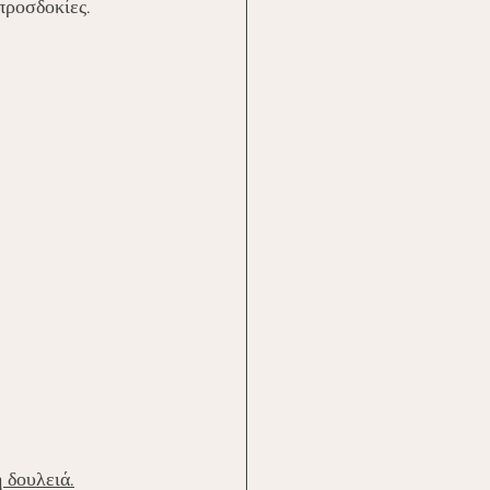
προσδοκίες.
 δουλειά.