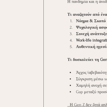
Η πανδημία και η άνοδ
Τι αναζητούν από ένα
Νόημα & Σκοπό
Ψυχολογική ασφ
Συνεχή ανάπτυξ
Work-life integra
Αυθεντική ηγεσί
Τι δυσκολεύει τη Gen
Άγχος (αβεβαιότη
Σύγκριση μέσω so
Χαμηλή ανοχή σε
Gap μεταξύ προσ
  Η Gen Z δεν ζητά απ