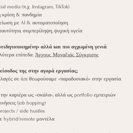
l media (π.χ. Instagram, TikTok)
ή κρίση & πανδημία
κείωση με AI & αυτοματοποίηση
ταυτότητα, συμπερίληψη, ψυχική υγεία
νειδητοποιημένη» αλλά και πιο αγχωμένη γενιά
ότερα επίπεδα: 
Άγχους, Μοναξιάς, Σύγκρισης
 είσοδος της στην αγορά εργασίας;
λλαγές σε ό,τι θεωρούσαμε «παραδοσιακό» στην εργασία.
ουν την καριέρα ως «σκάλα», αλλά ως portfolio εμπειριών
ακινήσεις (job hopping)
projects / side hustles
η σε hybrid/remote μοντέλα