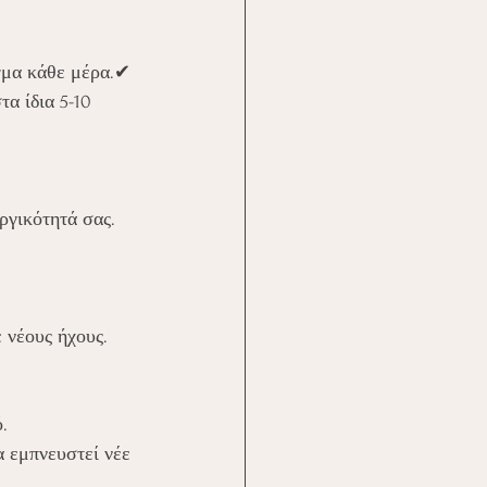
γμα κάθε μέρα.✔ 
α ίδια 5-10 
ργικότητά σας. 
ε νέους ήχους.
.
α εμπνευστεί νέε