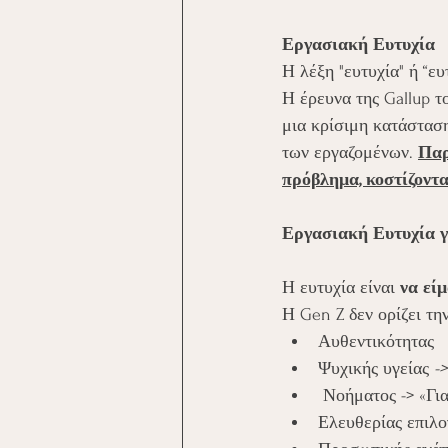
Εργασιακή Ευτυχία
Η λέξη "ευτυχία" ή “ευ
Η έρευνα της Gallup τ
μια κρίσιμη κατάστασ
των εργαζομένων. 
Παρ
πρόβλημα, κοστίζοντ
Εργασιακή Ευτυχία γ
Η ευτυχία είναι 
να εί
Η Gen Z δεν ορίζει την
Αυθεντικότητας 
Ψυχικής υγείας
 ->
 Νοήματος -> «Γι
Ελευθερίας επιλογ