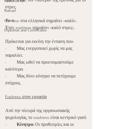
Hans Selye, τον «πατέρα» της έρευνας για το 
Pandora's PoV
στρες.
Podcast
eBook
Το «eu» στα ελληνικά σημαίνει «καλό». 
Έτσι, eustress σημαίνει «καλό στρες».
Diplomas and Certificates
Πρόκειται για εκείνη την ένταση που:
•	Μας ενεργοποιεί χωρίς να μας 
παραλύει.
•	Μας ωθεί να προετοιμαστούμε 
καλύτερα.
•	Μας δίνει κίνητρο να πετύχουμε 
στόχους.
Eustress στην εργασία
Από την πλευρά της οργανωσιακής 
ψυχολογίας, το eustress είναι κεντρικό γιατί:
•	
Κίνητρο:
 Οι προθεσμίες και οι 