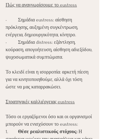
Πώς να αναγνωρίσουμε το eustress
•	Σημάδια eustress: αίσθηση 
πρόκλησης, αυξημένη συγκέντρωση, 
ενέργεια, δημιουργικότητα, κίνητρο.
•	Σημάδια distress: εξάντληση, 
κούραση, απογοήτευση, αίσθηση αδιεξόδου, 
ψυχοσωματικά συμπτώματα.
Το κλειδί είναι η ισορροπία: αρκετή πίεση 
για να κινητοποιηθούμε, αλλά όχι τόση 
ώστε να μας καταρρακώσει.
Στρατηγικές καλλιέργειας eustress
Τόσο οι εργαζόμενοι όσο και οι οργανισμοί 
μπορούν να ενισχύσουν το eustress:
1.	
Θέσε ρεαλιστικούς στόχους:
 Η 