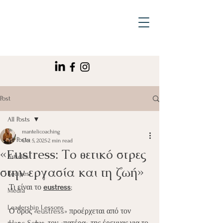
Post
All Posts
mantelicoaching
All Posts
Oct 5, 2025
2 min read
«Eustress: Το θετικό στρες
Articles
στην εργασία και τη ζωή»
Recipes
Τι είναι το 
eustress
;
Media
Leadership Lessons
Ο όρος «eustress» προέρχεται από τον 