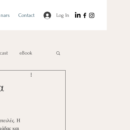
nars
Contact
Log In
cast
eBook
α
πειλές. Η 
μάδας και 