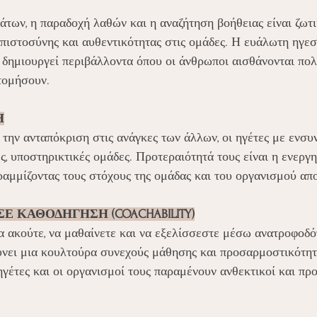
των, η παραδοχή λαθών και η αναζήτηση βοήθειας είναι ζωτι
πιστοσύνης και αυθεντικότητας στις ομάδες. Η ευάλωτη ηγεσί
 δημιουργεί περιβάλλοντα όπου οι άνθρωποι αισθάνονται πολ
τομήσουν.
Η
την ανταπόκριση στις ανάγκες των άλλων, οι ηγέτες με ενσυ
ς, υποστηρικτικές ομάδες. Προτεραιότητά τους είναι η ενεργ
ραμμίζοντας τους στόχους της ομάδας και του οργανισμού απ
Ε ΚΑΘΟΔΗΓΗΣΗ (COACHABILITY)
α ακούτε, να μαθαίνετε και να εξελίσσεστε μέσω ανατροφοδό
νει μια κουλτούρα συνεχούς μάθησης και προσαρμοστικότητα
 ηγέτες και οι οργανισμοί τους παραμένουν ανθεκτικοί και πρ