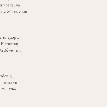
ι πρέπει να 
ιών, λύσεων και 
ς το χάσμα 
 Η τακτική 
ειδί για την 
άσεις, 
 πρέπει να 
ς εν μέσω 