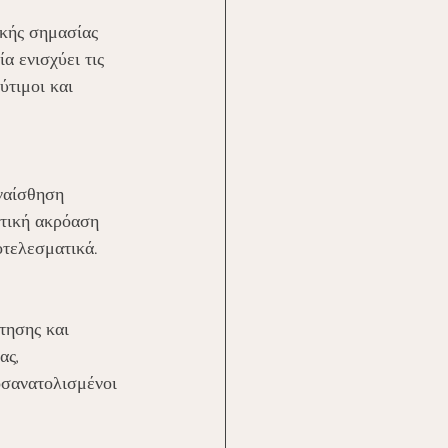
κής σημασίας 
α ενισχύει τις 
ύτιμοι και 
ναίσθηση 
ητική ακρόαση 
οτελεσματικά.
τησης και 
ς, 
οσανατολισμένοι 