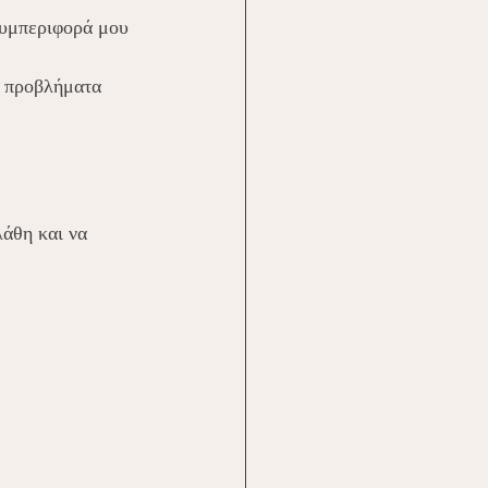
συμπεριφορά μου
α προβλήματα 
άθη και να 