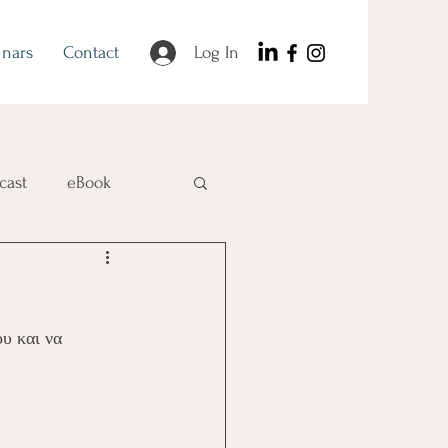
nars
Contact
Log In
cast
eBook
ι να 	    