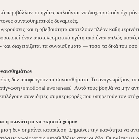
ό περιβάλλον, οι ηγέτες καλούνται να διαχειριστούν όχι μόν
ντονες συναισθηματικές δυναμικές. 
 συγκρούσεις και η αβεβαιότητα αποτελούν πλέον καθημερινότη
οροποιεί έναν αποτελεσματικό ηγέτη από έναν απλώς ικανό, ε
» και διαχειρίζεται τα συναισθήματα — τόσο τα δικά του όσο 
υναισθημάτων
έτες δεν αποφεύγουν τα συναισθήματα. Τα αναγνωρίζουν, τα 
επίγνωση (emotional awareness). Αυτό τους βοηθά να μην αντ
επιλέγουν συνειδητές συμπεριφορές που υπηρετούν τον στόχο 
ία: η ικανότητα να «κρατώ χώρο»
ιση δεν σημαίνει καταπίεση. Σημαίνει την ικανότητα να αντ
τάσεις χωρίς να τις μεταβιβάζεις στην ομάδα. Οι ηγέτες με 