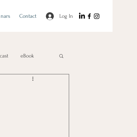
nars
Contact
Log In
cast
eBook