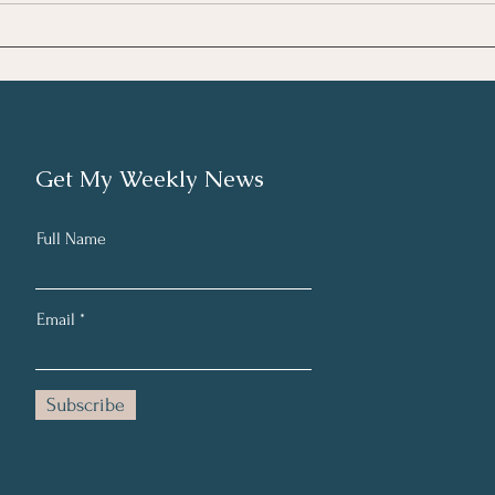
Unde
Κατανόηση της
Επαγγελματικής Εξουθένωσης
(Burnout)
Get My Weekly News
Full Name
Email
Subscribe