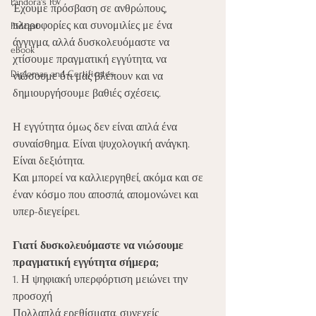
Pandora's PoV
Έχουμε πρόσβαση σε ανθρώπους, 
πληροφορίες και συνομιλίες με ένα 
Podcast
άγγιγμα, αλλά δυσκολευόμαστε να 
eBook
χτίσουμε πραγματική εγγύτητα, να 
Diplomas and Certificates
νιώσουμε ότι μας βλέπουν και να 
δημιουργήσουμε βαθιές σχέσεις.
Η εγγύτητα όμως δεν είναι απλά ένα 
συναίσθημα. Είναι ψυχολογική ανάγκη.
Είναι δεξιότητα.
Και μπορεί να καλλιεργηθεί, ακόμα και σε 
έναν κόσμο που αποσπά, απομονώνει και 
υπερ-διεγείρει.
Γιατί δυσκολευόμαστε να νιώσουμε 
πραγματική εγγύτητα σήμερα;
1. Η ψηφιακή υπερφόρτιση μειώνει την 
προσοχή
Πολλαπλά ερεθίσματα, συνεχείς 