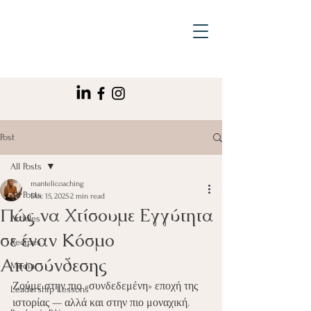
Post
All Posts
mantelicoaching
All Posts
Dec 15, 2025
2 min read
Πώς να Χτίσουμε Εγγύτητα
Articles
σε έναν Κόσμο
Recipes
Αποσύνδεσης
Media
Ζούμε στην πιο «συνδεδεμένη» εποχή της 
Leadership Lessons
ιστορίας — αλλά και στην πιο μοναχική.