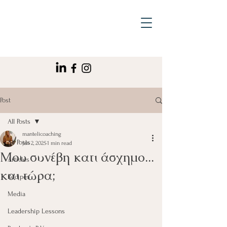
Post
All Posts
mantelicoaching
All Posts
Jan 2, 2025
1 min read
Μου συνέβη κατι άσχημο...
Articles
και τώρα;
Recipes
Media
Leadership Lessons