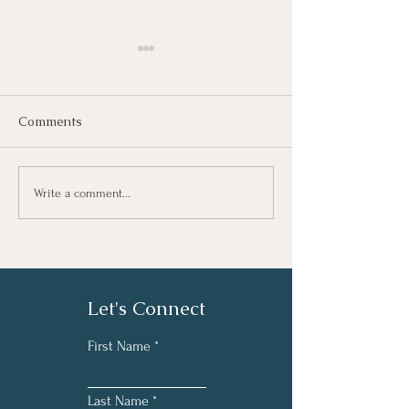
Comments
Understanding 
Κατανόηση της
Write a comment...
Επαγγελματικής
Εξουθένωσης (Burnout)
Let's Connect
First Name
Last Name