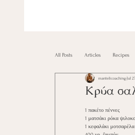
All Posts
Articles
Recipes
mantelicoaching
Jul 2
Diplomas and Certificates
Κρύα σαλ
1 πακέτο πέννες
1 ματσάκι ρόκα ψιλοκ
1 κεφαλάκι μοτσαρέλα
400 γρ. ζαμπόν