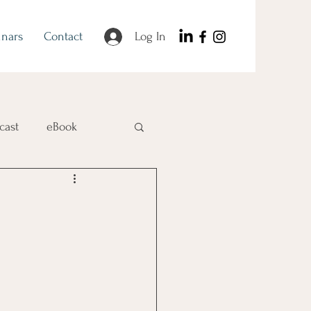
nars
Contact
Log In
cast
eBook