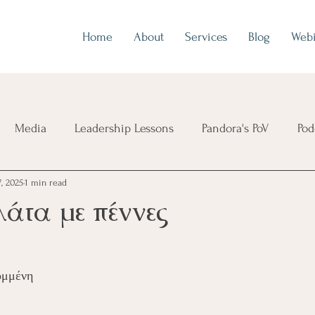
Home
About
Services
Blog
Webi
Media
Leadership Lessons
Pandora's PoV
Pod
7, 2025
1 min read
άτα με πέννες
ομμένη
 