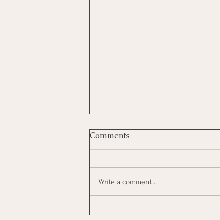
Ταλιατέλες αγγουριού με
Comments
καπνιστό σολομό
1 αγγούρι (250–300 γρ) 30 γρ. τυρί
κρέμα light 30 γρ. γιαούρτι
Write a comment...
στραγγιστό 2% 50 γρ. καπνιστός
σολομός 1 κ.γλ. άνηθος
ψιλοκομμένος 1 κ.γλ....