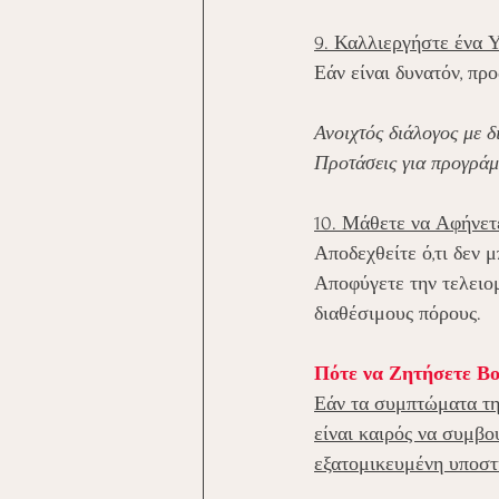
9. Καλλιεργήστε ένα 
Εάν είναι δυνατόν, πρ
Ανοιχτός διάλογος με δ
Προτάσεις για προγράμ
10. Μάθετε να Αφήνε
Αποδεχθείτε ό,τι δεν μ
Αποφύγετε την τελειομ
διαθέσιμους πόρους.
Πότε να Ζητήσετε Β
Εάν τα συμπτώματα τη
είναι καιρός να συμβο
εξατομικευμένη υποστή