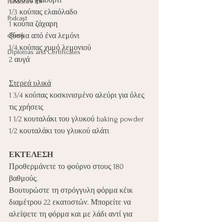
1 κούπα γιαούρτι
Pandora's PoV
1/3 κούπας ελαιόλαδο
Podcast
1 κούπα ζάχαρη
eBook
ξύσμα από ένα λεμόνι
1/4 κούπας χυμό λεμονιού
Diplomas and Certificates
2 αυγά
Στερεά υλικά
1 3/4 κούπας κοσκινισμένο αλεύρι για όλες 
τις χρήσεις
1 1/2 κουταλάκι του γλυκού baking powder
1/2 κουταλάκι του γλυκού αλάτι
ΕΚΤΕΛΕΣΗ
Προθερμάνετε το φούρνο στους 180 
βαθμούς. 
Βουτυρώστε τη στρόγγυλη φόρμα κέικ 
διαμέτρου 22 εκατοστών. Μπορείτε να 
αλείψετε τη φόρμα και με λάδι αντί για 