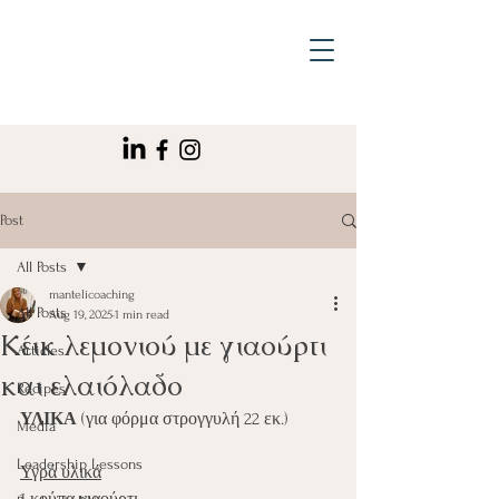
Post
All Posts
mantelicoaching
All Posts
Aug 19, 2025
1 min read
Κέικ λεμονιού με γιαούρτι
Articles
και ελαιόλαδο
Recipes
ΥΛΙΚΑ
 (για φόρμα στρογγυλή 22 εκ.)
Media
Leadership Lessons
Υγρά υλικά