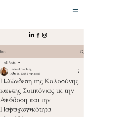
Post
All Posts
mantelicoaching
All Posts
Dec 16, 2025
2 min read
Η Σύνδεση της Καλοσύνης
Articles
και της Συμπόνιας με την
Recipes
Απόδοση και την
Media
Παραγωγικότητα
Leadership Lessons