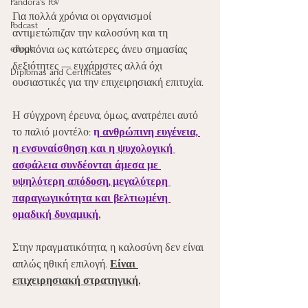
Pandora's PoV
Για πολλά χρόνια οι οργανισμοί 
Podcast
αντιμετώπιζαν την καλοσύνη και τη 
eBook
συμπόνια ως κατώτερες, άνευ σημασίας 
δεξιότητες — ευχάριστες αλλά όχι 
Diplomas and Certificates
ουσιαστικές για την επιχειρησιακή επιτυχία.
Η σύγχρονη έρευνα, όμως, ανατρέπει αυτό 
το παλιό μοντέλο: 
η
 ανθρώπινη ευγένεια, 
η ενσυναίσθηση και η ψυχολογική 
ασφάλεια συνδέονται άμεσα με 
υψηλότερη απόδοση, μεγαλύτερη 
παραγωγικότητα και βελτιωμένη 
ομαδική δυναμική.
Στην πραγματικότητα, η καλοσύνη δεν είναι 
απλώς ηθική επιλογή. 
Είναι 
επιχειρησιακή στρατηγική.