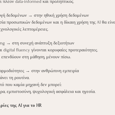
ι πλέον data-informed και προληπτικός.
ογή δεδομένων → στην ηθική χρήση δεδομένων
σία προσωπικών δεδομένων και η δίκαιη χρήση της AI θα είνα
χνολογικές λεπτομέρειες.
ning → στη συνεχή ανάπτυξη δεξιοτήτων
και digital fluency γίνονται κορυφαίες προτεραιότητες.
ν επενδύουν στη μάθηση, μένουν πίσω.
ς αρμοδιότητες → στην ανθρώπινη εμπειρία
νει τη ρουτίνα.
τό που καμία μηχανή δεν μπορεί:
ρα, εμπιστοσύνη, ψυχολογική ασφάλεια και ηγεσία.
ρίες της AI για το HR