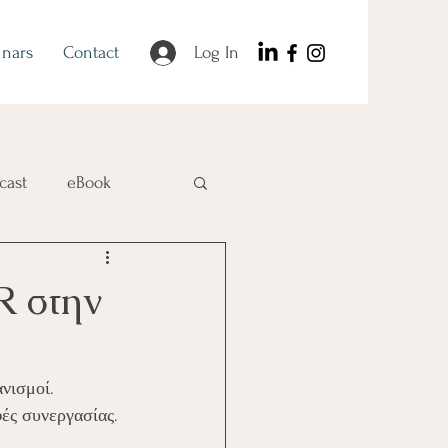
nars
Contact
Log In
cast
eBook
R στην
νισμοί. 
φές συνεργασίας.