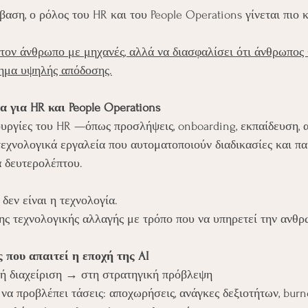
αση, ο ρόλος του HR και του People Operations γίνεται πιο 
 τον άνθρωπο με μηχανές, αλλά να διασφαλίσει ότι άνθρωπος 
ημα υψηλής απόδοσης.
 για HR και People Operations
ουργίες του HR —όπως προσλήψεις, onboarding, εκπαίδευση,
εχνολογικά εργαλεία που αυτοματοποιούν διαδικασίες και π
 δευτερολέπτου.
δεν είναι η τεχνολογία.
της τεχνολογικής αλλαγής με τρόπο που να υπηρετεί την ανθρ
 που απαιτεί η εποχή της AI
ική διαχείριση → στη στρατηγική πρόβλεψη
 να προβλέπει τάσεις: αποχωρήσεις, ανάγκες δεξιοτήτων, bur