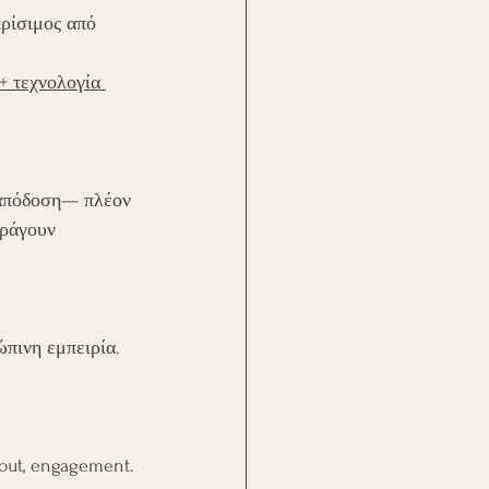
κρίσιμος από 
+ τεχνολογία 
 απόδοση— πλέον 
αράγουν 
ώπινη εμπειρία.
nout, engagement.