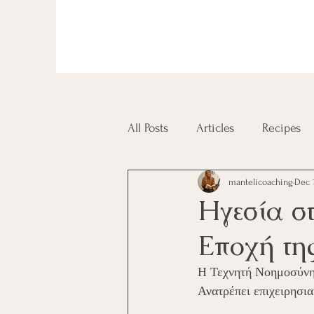
All Posts
Articles
Recipes
mantelicoaching
Dec 
Diplomas and Certificates
Ηγεσία σ
Εποχή τη
Η Τεχνητή Νοημοσύνη (
Ανατρέπει επιχειρησια