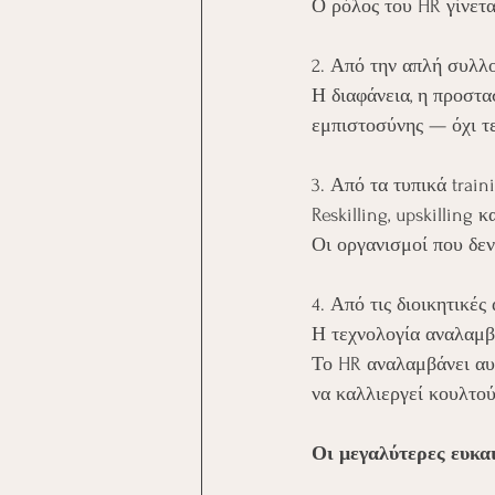
Ο ρόλος του HR γίνετα
2. Από την απλή συλλ
Η διαφάνεια, η προστα
εμπιστοσύνης — όχι τε
3. Από τα τυπικά trai
Reskilling, upskilling 
Οι οργανισμοί που δε
4. Από τις διοικητικέ
Η τεχνολογία αναλαμβά
Το HR αναλαμβάνει αυ
να καλλιεργεί κουλτού
Οι μεγαλύτερες ευκαι