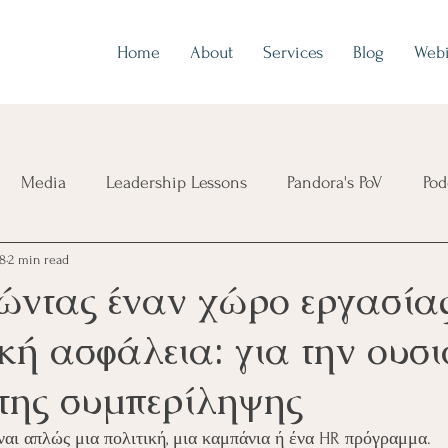
Home
About
Services
Blog
Webi
Media
Leadership Lessons
Pandora's PoV
Pod
28
2 min read
ώντας έναν χώρο εργασίας
κή ασφάλεια: για την ουσι
 της συμπερίληψης
αι απλώς μια πολιτική, μια καμπάνια ή ένα HR πρόγραμμα. 