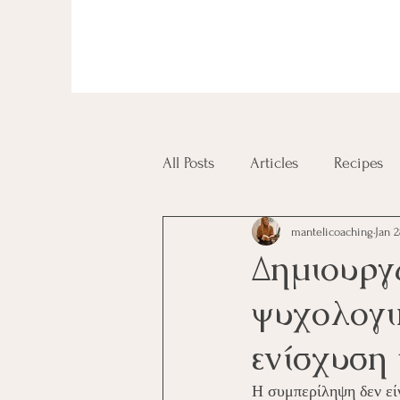
All Posts
Articles
Recipes
mantelicoaching
Jan 
Diplomas and Certificates
Δημιουργ
ψυχολογι
ενίσχυση
Η συμπερίληψη δεν είν