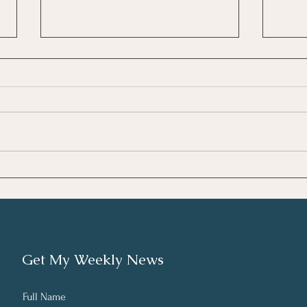
Unde
Κατανόηση της
Επαγγελματικής Εξουθένωσης
(Burnout)
Get My Weekly News
Full Name