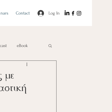
nars
Contact
Log In
cast
eBook
 με
αστική