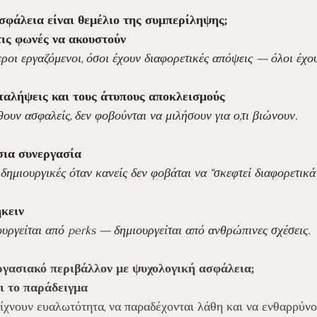
σφάλεια είναι θεμέλιο της συμπερίληψης;
 τις φωνές να ακουστούν
τεροι εργαζόμενοι, όσοι έχουν διαφορετικές απόψεις — όλοι έχο
αταλήψεις και τους άτυπους αποκλεισμούς
υν ασφαλείς, δεν φοβούνται να μιλήσουν για ο,τι βιώνουν.
σια συνεργασία
 δημιουργικές όταν κανείς δεν φοβάται να “σκεφτεί διαφορετικά”
ήκειν
ουργείται από perks — δημιουργείται από ανθρώπινες σχέσεις.
γασιακό περιβάλλον με ψυχολογική ασφάλεια;
ει το παράδειγμα
είχνουν ευαλωτότητα, να παραδέχονται λάθη και να ενθαρρύν