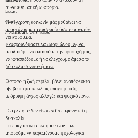
πόνος, αλλά η δυσκολία να αντέξουν τη 
Pandora's PoV
συναισθηματική δυσφορία.
Podcast
eBook
Η σύγχρονη κοινωνία μάς μαθαίνει να 
αποφεύγουμε τη δυσφορία όσο το δυνατόν 
Diplomas and Certificates
γρηγορότερα. 
Ενθαρρυνόμαστε να «διορθώνουμε», να 
αποδρούμε, να αποσπάμε την προσοχή μας, 
να καταπιέζουμε ή να ελέγχουμε άμεσα τα 
δύσκολα συναισθήματα.
Ωστόσο, η ζωή περιλαμβάνει αναπόφευκτα 
αβεβαιότητα, απώλεια, απογοήτευση, 
απόρριψη, άγχος, αλλαγές και ψυχικό πόνο.
Το ερώτημα δεν είναι αν θα εμφανιστεί η 
δυσκολία.
Το πραγματικό ερώτημα είναι: Πώς 
μπορούμε να παραμένουμε ψυχολογικά 