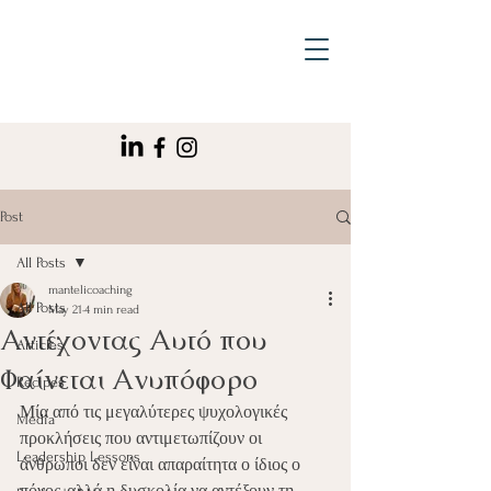
Post
All Posts
mantelicoaching
All Posts
May 21
4 min read
Αντέχοντας Αυτό που
Articles
Φαίνεται Ανυπόφορο
Recipes
Μία από τις μεγαλύτερες ψυχολογικές 
Media
προκλήσεις που αντιμετωπίζουν οι 
Leadership Lessons
άνθρωποι δεν είναι απαραίτητα ο ίδιος ο 