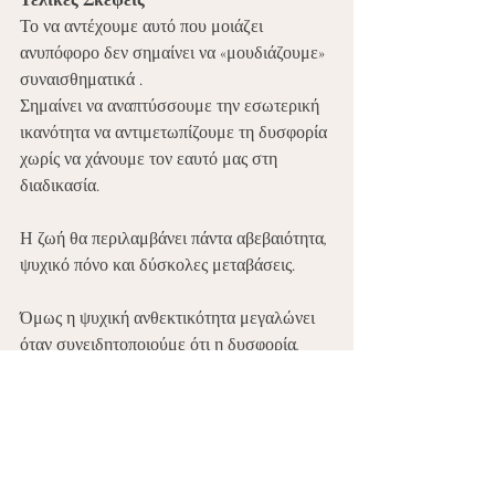
Τελικές Σκέψεις
Το να αντέχουμε αυτό που μοιάζει 
ανυπόφορο δεν σημαίνει να «μουδιάζουμε» 
συναισθηματικά .
Σημαίνει να αναπτύσσουμε την εσωτερική 
ικανότητα να αντιμετωπίζουμε τη δυσφορία 
χωρίς να χάνουμε τον εαυτό μας στη 
διαδικασία.
Η ζωή θα περιλαμβάνει πάντα αβεβαιότητα, 
ψυχικό πόνο και δύσκολες μεταβάσεις.
Όμως η ψυχική ανθεκτικότητα μεγαλώνει 
όταν συνειδητοποιούμε ότι η δυσφορία, 
όσο επώδυνη κι αν είναι, συχνά είναι 
προσωρινή — και διαχειρίσιμη.
Μερικές φορές, το πιο γενναίο πράγμα που 
μπορεί να κάνει ένας άνθρωπος είναι απλώς 