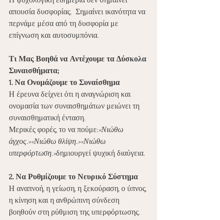
Η ψυχολογική ευημερία δεν σημαίνει 
απουσία δυσφορίας.  Σημαίνει ικανότητα να 
περνάμε μέσα από τη δυσφορία με 
επίγνωση και αυτοσυμπόνια.
Τι Μας Βοηθά να Αντέχουμε τα Δύσκολα 
Συναισθήματα;
1. Να Ονομάζουμε το Συναίσθημα
Η έρευνα δείχνει ότι η αναγνώριση και 
ονομασία των συναισθημάτων μειώνει τη 
συναισθηματική ένταση.
Μερικές φορές, το να πούμε:
«Νιώθω 
άγχος.»«Νιώθω θλίψη.»«Νιώθω 
υπερφόρτωση.»
δημιουργεί ψυχική διαύγεια.
2. Να Ρυθμίζουμε το Νευρικό Σύστημα
Η αναπνοή, η γείωση, η ξεκούραση, ο ύπνος, 
η κίνηση και η ανθρώπινη σύνδεση 
βοηθούν στη ρύθμιση της υπερφόρτωσης.